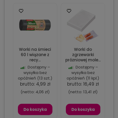
Worki na śmieci
Worki do
60 l wiązane z
zgrzewarki
recy...
próżniowej mole...
Dostępny –
Dostępny –
wysyłka bez
wysyłka bez
opóźnień
(13 szt.)
opóźnień
(11 kpl.)
brutto:
4,99 zł
brutto:
16,49 zł
(netto:
4,06 zł
)
(netto:
13,41 zł
)
Do koszyka
Do koszyka