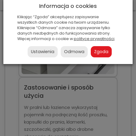
W ostatnich 7 dniach produktem interesują się
3
osoby.
Informacja o cookies
Klikając “Zgoda” akceptujesz zapisywanie
wszystkich danych cookie na twoim urządzeniu.
Kliknięcie “Odmowa” oznacza zapisywanie tylko
danych niezbędnych do funkcjonowania strony.
Więcej informacji o cookie w
polityce prywatności
.
Ustawienia
Odmowa
Zgoda
Zastosowanie i sposób
użycia
W pralni lub łazience wykorzystaj
pojemnik na podręczną ilość proszku,
kapsułki do prania, klamerki,
szczoteczki, gąbki albo drobne