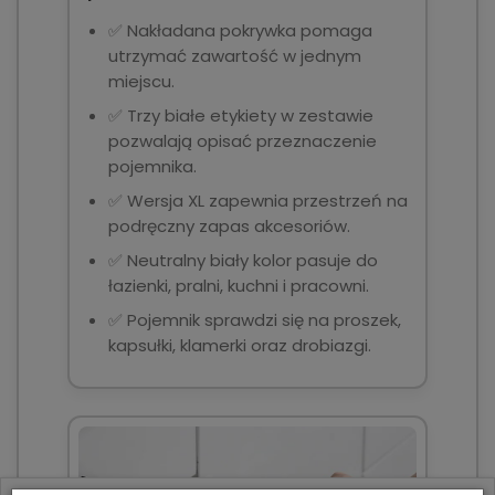
✅ Nakładana pokrywka pomaga
utrzymać zawartość w jednym
miejscu.
✅ Trzy białe etykiety w zestawie
pozwalają opisać przeznaczenie
pojemnika.
✅ Wersja XL zapewnia przestrzeń na
podręczny zapas akcesoriów.
✅ Neutralny biały kolor pasuje do
łazienki, pralni, kuchni i pracowni.
✅ Pojemnik sprawdzi się na proszek,
kapsułki, klamerki oraz drobiazgi.