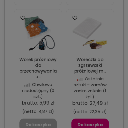
Worek próżniowy
Woreczki do
do
zgrzewarki
przechowywania
próżniowej m...
u...
Ostatnie
Chwilowo
sztuki – zamów
niedostępny
(0
zanim zniknie
(1
szt.)
kpl.)
brutto:
5,99 zł
brutto:
27,49 zł
(netto:
4,87 zł
)
(netto:
22,35 zł
)
Do koszyka
Do koszyka