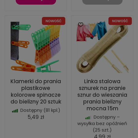
Klamerki do prania
Linka stalowa
plastikowe
sznurek na pranie
kolorowe spinacze
sznur do wieszania
do bielizny 20 sztuk
prania bielizny
mocna 15m
Dostępny
(81 kpl.)
5,49 zł
Dostępny –
wysyłka bez opóźnień
(25 szt.)
4,99 zł