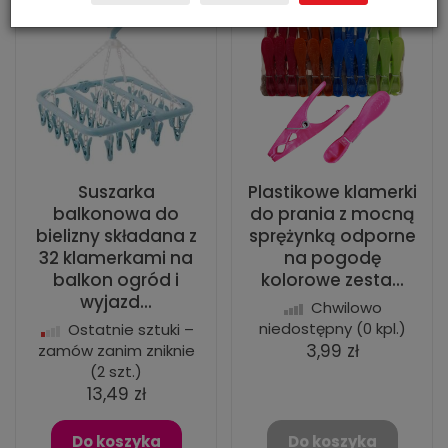
Suszarka
Plastikowe klamerki
balkonowa do
do prania z mocną
bielizny składana z
sprężynką odporne
32 klamerkami na
na pogodę
balkon ogród i
kolorowe zesta...
wyjazd...
Chwilowo
niedostępny
(0 kpl.)
Ostatnie sztuki –
3,99 zł
zamów zanim zniknie
(2 szt.)
13,49 zł
Do koszyka
Do koszyka