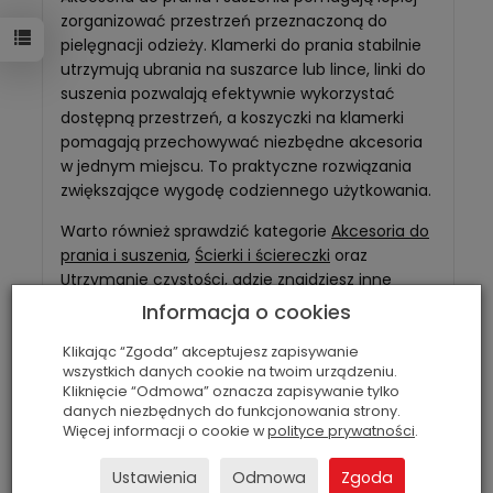
zorganizować przestrzeń przeznaczoną do
pielęgnacji odzieży. Klamerki do prania stabilnie
utrzymują ubrania na suszarce lub lince, linki do
suszenia pozwalają efektywnie wykorzystać
dostępną przestrzeń, a koszyczki na klamerki
pomagają przechowywać niezbędne akcesoria
w jednym miejscu. To praktyczne rozwiązania
zwiększające wygodę codziennego użytkowania.
Warto również sprawdzić kategorie
Akcesoria do
prania i suszenia
,
Ścierki i ściereczki
oraz
Utrzymanie czystości
, gdzie znajdziesz inne
produkty pomagające zadbać o porządek,
Informacja o cookies
higienę i organizację domu.
Klikając “Zgoda” akceptujesz zapisywanie
wszystkich danych cookie na twoim urządzeniu.
Kliknięcie “Odmowa” oznacza zapisywanie tylko
danych niezbędnych do funkcjonowania strony.
Więcej informacji o cookie w
polityce prywatności
.
Ustawienia
Odmowa
Zgoda