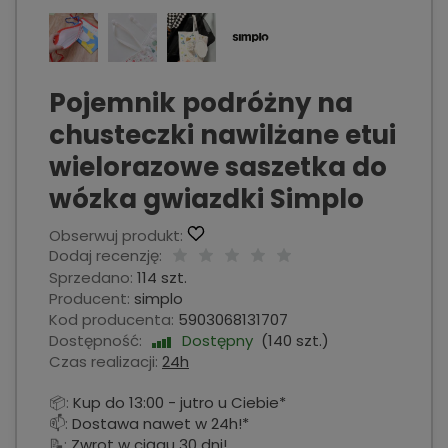
Pojemnik podróżny na
chusteczki nawilżane etui
wielorazowe saszetka do
wózka gwiazdki Simplo
Obserwuj produkt:
Dodaj recenzję:
Sprzedano:
114 szt.
Producent:
simplo
Kod producenta:
5903068131707
Dostępność:
Dostępny
(
140
szt.)
Czas realizacji:
24h
📦:
Kup do 13:00 - jutro u Ciebie*
📫:
Dostawa nawet w 24h!*
📝:
Zwrot w ciągu 30 dni!