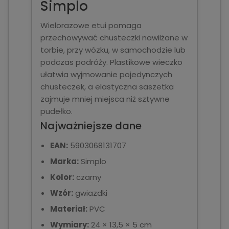
Simplo
Wielorazowe etui pomaga
przechowywać chusteczki nawilżane w
torbie, przy wózku, w samochodzie lub
podczas podróży. Plastikowe wieczko
ułatwia wyjmowanie pojedynczych
chusteczek, a elastyczna saszetka
zajmuje mniej miejsca niż sztywne
pudełko.
Najważniejsze dane
EAN:
5903068131707
Marka:
Simplo
Kolor:
czarny
Wzór:
gwiazdki
Materiał:
PVC
Wymiary:
24 × 13,5 × 5 cm