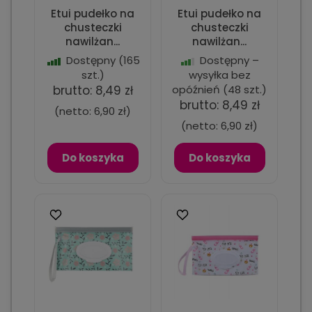
Etui pudełko na
Etui pudełko na
chusteczki
chusteczki
nawilżan...
nawilżan...
Dostępny
(165
Dostępny –
szt.)
wysyłka bez
brutto:
8,49 zł
opóźnień
(48 szt.)
brutto:
8,49 zł
(netto:
6,90 zł
)
(netto:
6,90 zł
)
Do koszyka
Do koszyka