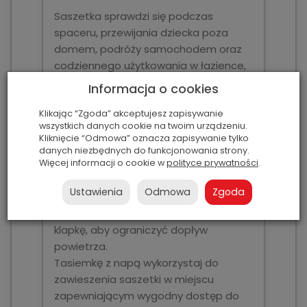
Saszetka sprawdzi się podczas
spaceru, przewijania dziecka poza
domem, podróży samochodem oraz
codziennego użytkowania w łazience,
sypialni lub przy przewijaku.
Informacja o cookies
Otwórz zamek strunowy i włóż do
środka miękkie opakowanie
Klikając “Zgoda” akceptujesz zapisywanie
wszystkich danych cookie na twoim urządzeniu.
chusteczek albo potrzebną liczbę
Kliknięcie “Odmowa” oznacza zapisywanie tylko
chusteczek bez opakowania.
danych niezbędnych do funkcjonowania strony.
Następnie dokładnie zamknij etui.
Więcej informacji o cookie w
polityce prywatności
.
Przeprowadź pierwszą chusteczkę
Ustawienia
Odmowa
Zgoda
przez otwór pod plastikowym
wieczkiem. Po każdym użyciu dociśnij
klapkę, aby ograniczyć dopływ
powietrza.
Tasiemkę z napą wykorzystaj do
zawieszenia saszetki w miejscu
zapewniającym wygodny dostęp do