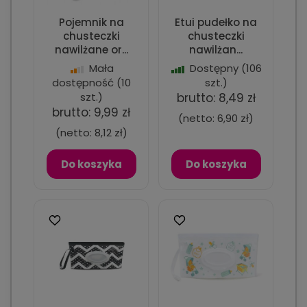
Pojemnik na
Etui pudełko na
chusteczki
chusteczki
nawilżane or...
nawilżan...
Mała
Dostępny
(106
dostępność
(10
szt.)
szt.)
brutto:
8,49 zł
brutto:
9,99 zł
(netto:
6,90 zł
)
(netto:
8,12 zł
)
Do koszyka
Do koszyka