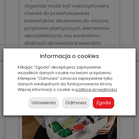
Organizer może być wykorzystywany
również do przechowywania
kosmetyków, akcesoriów do włosów,
przyborów plastycznych, elementów
rękodzielniczych, nici, kordonków i
drobnych akcesoriów krawieckich.
W ostatnich 7 dniach produktem interesują się
3
osoby.
Informacja o cookies
Klikając “Zgoda” akceptujesz zapisywanie
wszystkich danych cookie na twoim urządzeniu.
Kliknięcie “Odmowa” oznacza zapisywanie tylko
danych niezbędnych do funkcjonowania strony.
Więcej informacji o cookie w
polityce prywatności
.
Ustawienia
Odmowa
Zgoda