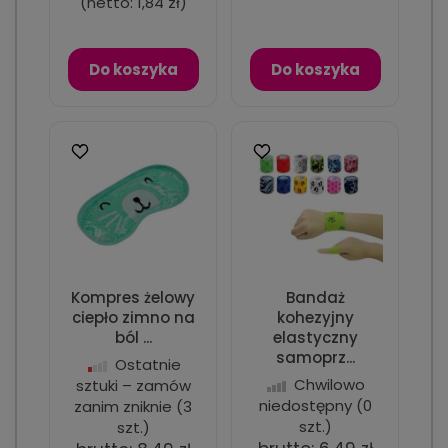
(netto:
1,84 zł
)
Do koszyka
Do koszyka
Kompres żelowy
Bandaż
ciepło zimno na
kohezyjny
ból ...
elastyczny
samoprz...
Ostatnie
Chwilowo
sztuki – zamów
niedostępny
(0
zanim zniknie
(3
szt.)
szt.)