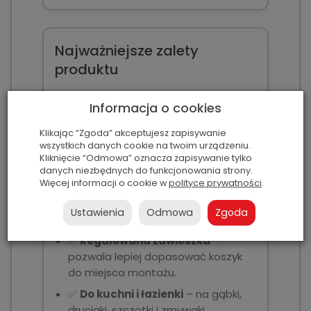
Najważniejsze zalety
produktu
✅
Wisząca konstrukcja
– zwalnia
Informacja o cookies
miejsce na blacie przy zlewie.
✅
Perforowane dno
– pomaga
Klikając “Zgoda” akceptujesz zapisywanie
wszystkich danych cookie na twoim urządzeniu.
odprowadzać wodę z gąbek i
Kliknięcie “Odmowa” oznacza zapisywanie tylko
zmywaków.
danych niezbędnych do funkcjonowania strony.
Więcej informacji o cookie w
polityce prywatności
.
✅
Montaż bez wiercenia
–
organizer można zawiesić na kranie,
Ustawienia
Odmowa
Zgoda
relingu lub haczyku.
✅
Regulowana zawieszka
–
pozwala lepiej dopasować koszyk
do miejsca montażu.
✅
Do kuchni i łazienki
– na gąbki,
druciaki, szczotki i zmywaki.