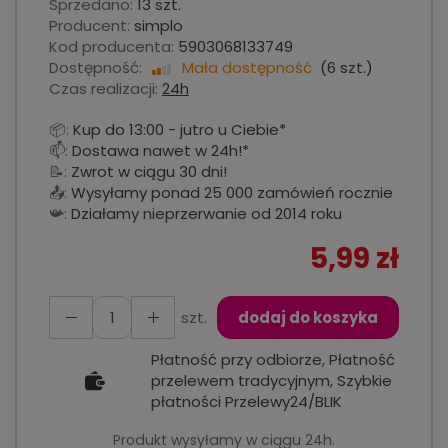
Sprzedano:
13 szt.
Producent:
simplo
Kod producenta:
5903068133749
Dostępność:
Mała dostępność
(
6
szt.)
Czas realizacji:
24h
📦:
Kup do 13:00 - jutro u Ciebie*
📫:
Dostawa nawet w 24h!*
📝:
Zwrot w ciągu 30 dni!
📤:
Wysyłamy ponad 25 000 zamówień rocznie
📯:
Działamy nieprzerwanie od 2014 roku
5,99 zł
szt.
dodaj do koszyka
Płatność przy odbiorze, Płatność
przelewem tradycyjnym, Szybkie
płatności Przelewy24/BLIK
Produkt wysyłamy w ciągu 24h.