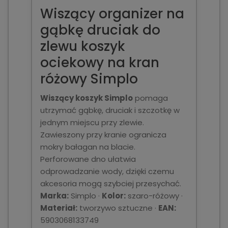
Wiszący organizer na
gąbkę druciak do
zlewu koszyk
ociekowy na kran
różowy Simplo
Wiszący koszyk Simplo
pomaga
utrzymać gąbkę, druciak i szczotkę w
jednym miejscu przy zlewie.
Zawieszony przy kranie ogranicza
mokry bałagan na blacie.
Perforowane dno ułatwia
odprowadzanie wody, dzięki czemu
akcesoria mogą szybciej przesychać.
Marka:
Simplo ·
Kolor:
szaro-różowy ·
Materiał:
tworzywo sztuczne ·
EAN:
5903068133749