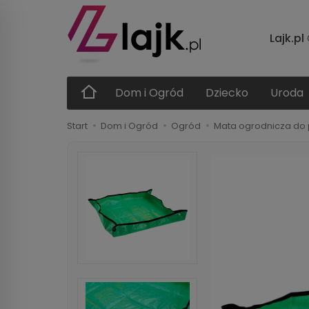
Lajk.pl
Dom i Ogród
Dziecko
Uroda
Start
Dom i Ogród
Ogród
Mata ogrodnicza do p