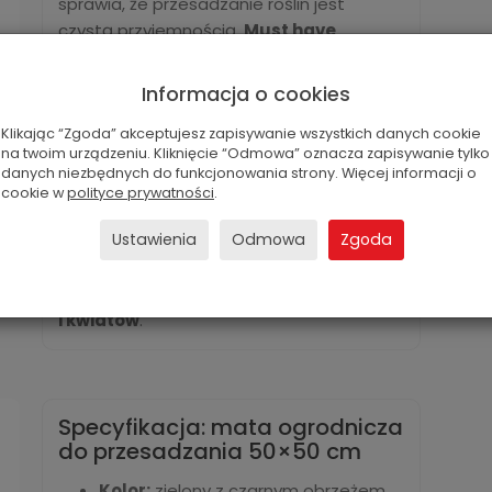
sprawia, że przesadzanie roślin jest
czystą przyjemnością.
Must have
wyposażenia każdego ogrodnika i
miłośnika roślin.
Informacja o cookies
Specjalna
wodoodporna mata chroni
Klikając “Zgoda” akceptujesz zapisywanie wszystkich danych cookie
przed zabrudzeniem
podłogi, stołu czy
na twoim urządzeniu. Kliknięcie “Odmowa” oznacza zapisywanie tylko
innej powierzchni, na której wykonujesz
danych niezbędnych do funkcjonowania strony. Więcej informacji o
prace pielęgnacyjne przy roślinach.
cookie w
polityce prywatności
.
Zapewnia wygodne i czyste miejsce do
Ustawienia
Odmowa
Zgoda
pracy.
⭐ Doskonale sprawdza się wiosną w
okresie przygotowywania
rozsad
warzyw
i kwiatów
.
Specyfikacja: mata ogrodnicza
do przesadzania 50×50 cm
Kolor:
zielony z czarnym obrzeżem