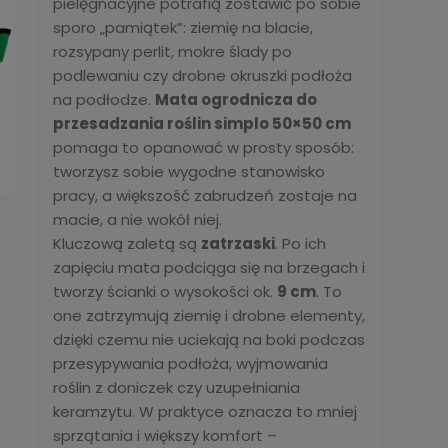
pielęgnacyjne potrafią zostawić po sobie
sporo „pamiątek”: ziemię na blacie,
rozsypany perlit, mokre ślady po
podlewaniu czy drobne okruszki podłoża
na podłodze.
Mata ogrodnicza do
przesadzania roślin simplo 50×50 cm
pomaga to opanować w prosty sposób:
tworzysz sobie wygodne stanowisko
pracy, a większość zabrudzeń zostaje na
macie, a nie wokół niej.
Kluczową zaletą są
zatrzaski
. Po ich
zapięciu mata podciąga się na brzegach i
tworzy ścianki o wysokości ok.
9 cm
. To
one zatrzymują ziemię i drobne elementy,
dzięki czemu nie uciekają na boki podczas
przesypywania podłoża, wyjmowania
roślin z doniczek czy uzupełniania
keramzytu. W praktyce oznacza to mniej
sprzątania i większy komfort –