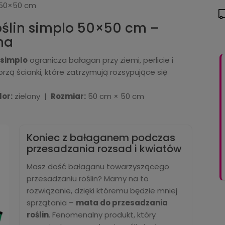
 50×50 cm
oślin simplo 50×50 cm –
na
 simplo
ogranicza bałagan przy ziemi, perlicie i
orzą ścianki, które zatrzymują rozsypujące się
lor:
zielony |
Rozmiar:
50 cm × 50 cm
Koniec z bałaganem podczas
przesadzania rozsad i kwiatów
Masz dość bałaganu towarzyszącego
przesadzaniu roślin? Mamy na to
rozwiązanie, dzięki któremu będzie mniej
sprzątania –
mata do przesadzania
roślin
. Fenomenalny produkt, który