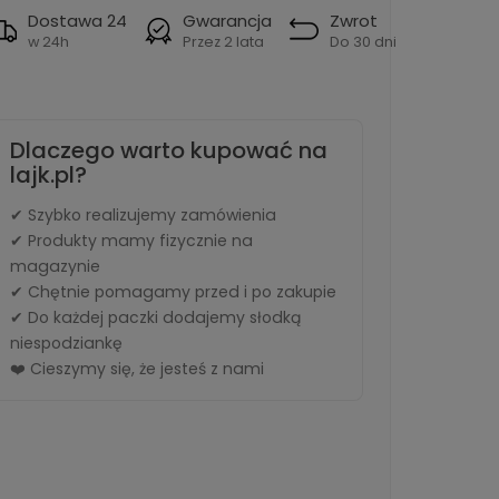
Dostawa 24
Gwarancja
Zwrot
w 24h
Przez 2 lata
Do 30 dni
Dlaczego warto kupować na
lajk.pl?
✔ Szybko realizujemy zamówienia
✔ Produkty mamy fizycznie na
magazynie
✔ Chętnie pomagamy przed i po zakupie
✔ Do każdej paczki dodajemy słodką
niespodziankę
❤️ Cieszymy się, że jesteś z nami