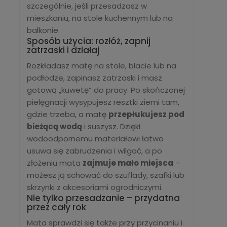
szczególnie, jeśli przesadzasz w
mieszkaniu, na stole kuchennym lub na
balkonie.
Sposób użycia: rozłóż, zapnij
zatrzaski i działaj
Rozkładasz matę na stole, blacie lub na
podłodze, zapinasz zatrzaski i masz
gotową „kuwetę” do pracy. Po skończonej
pielęgnacji wysypujesz resztki ziemi tam,
gdzie trzeba, a matę
przepłukujesz pod
bieżącą wodą
i suszysz. Dzięki
wodoodpornemu materiałowi łatwo
usuwa się zabrudzenia i wilgoć, a po
złożeniu mata
zajmuje mało miejsca
–
możesz ją schować do szuflady, szafki lub
skrzynki z akcesoriami ogrodniczymi.
Nie tylko przesadzanie – przydatna
przez cały rok
Mata sprawdzi się także przy przycinaniu i