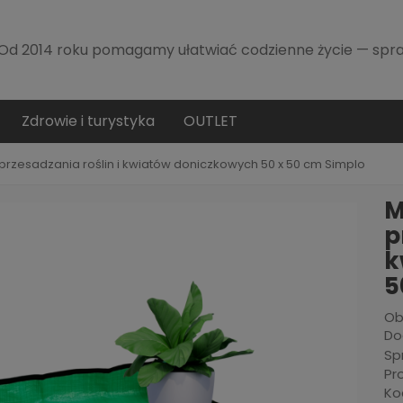
Od 2014 roku pomagamy ułatwiać codzienne życie — spra
Zdrowie i turystyka
OUTLET
rzesadzania roślin i kwiatów doniczkowych 50 x 50 cm Simplo
M
p
k
5
Ob
Do
Sp
Pr
Ko