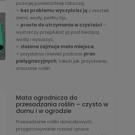
poza jej powierzchnię roboczą,
⭐
bez problemu wyczyścisz ją
z resztek
ziemi, wody, perlitu itp.,
⭐
prosta do utrzymania w czystości
–
wystarczy przepłukać ją pod bieżącą
wodą i wysuszyć,
⭐
złożona zajmuje mało miejsca
,
⭐ przydatna również podczas
prac
pielęgnacyjnych
, takich jak: przycinanie,
zraszanie roślin.
Mata ogrodnicza do
przesadzania roślin – czysto w
domu i w ogrodzie
Przesadzanie roślin doniczkowych,
przygotowywanie rozsad i prace