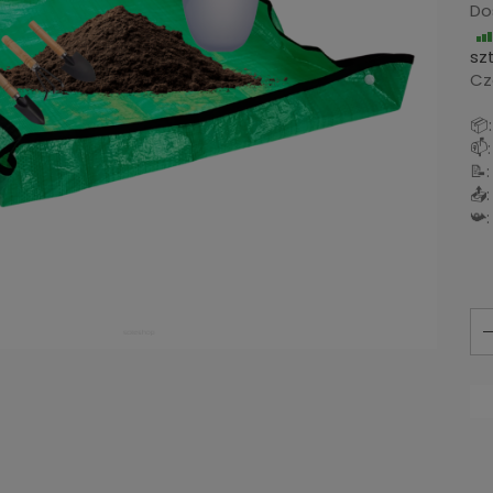
Do
szt
Cza
📦:
📫:
📝:
📤:
📯: