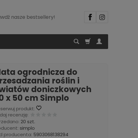
wdź nasze bestsellery!
ata ogrodnicza do
rzesadzania roślin i
wiatów doniczkowych
0 x 50 cm Simplo
serwuj produkt:
daj recenzję:
rzedano:
20 szt.
oducent:
simplo
d producenta:
5903068138294