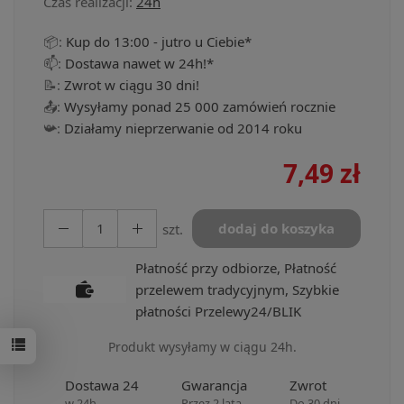
Czas realizacji:
24h
📦:
Kup do 13:00 - jutro u Ciebie*
📫:
Dostawa nawet w 24h!*
📝:
Zwrot w ciągu 30 dni!
📤:
Wysyłamy ponad 25 000 zamówień rocznie
📯:
Działamy nieprzerwanie od 2014 roku
7,49 zł
dodaj do koszyka
szt.
Płatność przy odbiorze, Płatność
przelewem tradycyjnym, Szybkie
płatności Przelewy24/BLIK
Produkt wysyłamy w ciągu 24h.
Dostawa 24
Gwarancja
Zwrot
w 24h
Przez 2 lata
Do 30 dni