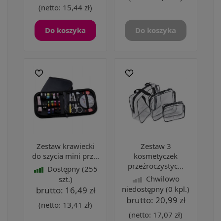
(netto:
15,44 zł
)
Do koszyka
Do koszyka
Zestaw krawiecki
Zestaw 3
do szycia mini prz...
kosmetyczek
przeźroczystyc...
Dostępny
(255
Chwilowo
szt.)
niedostępny
(0 kpl.)
brutto:
16,49 zł
brutto:
20,99 zł
(netto:
13,41 zł
)
(netto:
17,07 zł
)