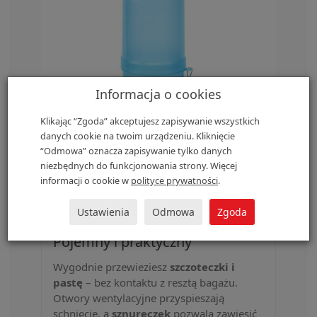
Informacja o cookies
Klikając “Zgoda” akceptujesz zapisywanie wszystkich
danych cookie na twoim urządzeniu. Kliknięcie
“Odmowa” oznacza zapisywanie tylko danych
niezbędnych do funkcjonowania strony. Więcej
informacji o cookie w
polityce prywatności
.
Ustawienia
Odmowa
Zgoda
Pojemny i praktyczny
Wygodnie przewieziesz
szczoteczki i
pastę
– bez kontaktu z resztą bagażu.
Otwory wentylacyjne przyspieszają
schnięcie, a
sznureczek
pozwala zawiesić