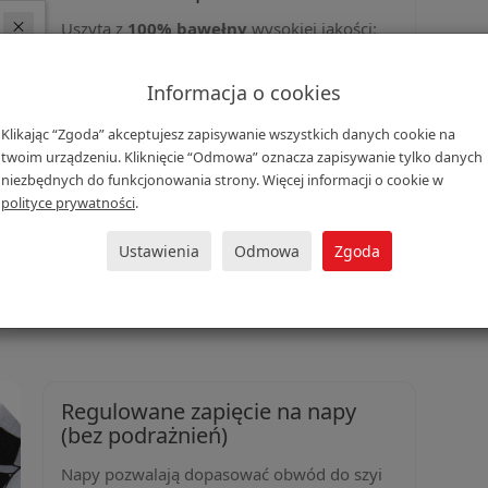
Uszyta z
100% bawełny
wysokiej jakości:
delikatna dla skóry, przyjemna w dotyku i
przewiewna.
Informacja o cookies
Warstwa wierzchnia ma kolorowy wzór w
piłki, a spodnia – neutralny kolor, co
Klikając “Zgoda” akceptujesz zapisywanie wszystkich danych cookie na
zwiększa chłonność i komfort cieplny.
twoim urządzeniu. Kliknięcie “Odmowa” oznacza zapisywanie tylko danych
Codzienna wygoda
niezbędnych do funkcjonowania strony. Więcej informacji o cookie w
Sprawdza się przez cały rok: wiosną i
polityce prywatności
.
jesienią jako lekka osłona, zimą – jako
dodatkowa warstwa pod kurtką.
Ustawienia
Odmowa
Zgoda
Regulowane zapięcie na napy
(bez podrażnień)
Napy pozwalają dopasować obwód do szyi