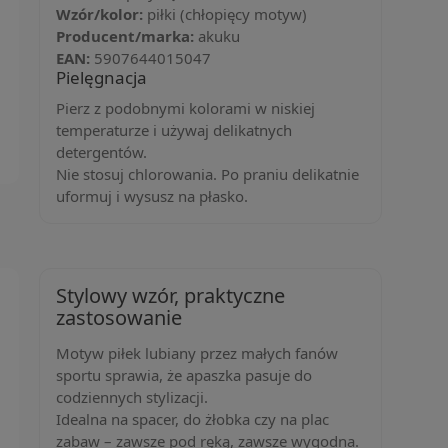
Wzór/kolor:
piłki (chłopięcy motyw)
Producent/marka:
akuku
EAN:
5907644015047
Pielęgnacja
Pierz z podobnymi kolorami w niskiej
temperaturze i używaj delikatnych
detergentów.
Nie stosuj chlorowania. Po praniu delikatnie
uformuj i wysusz na płasko.
Stylowy wzór, praktyczne
zastosowanie
Motyw piłek lubiany przez małych fanów
sportu sprawia, że apaszka pasuje do
codziennych stylizacji.
Idealna na spacer, do żłobka czy na plac
zabaw – zawsze pod ręką, zawsze wygodna.