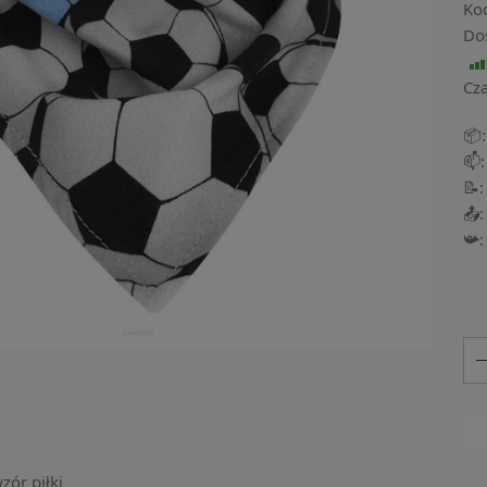
Ko
Do
Cza
📦:
📫:
📝:
📤:
📯:
zór piłki