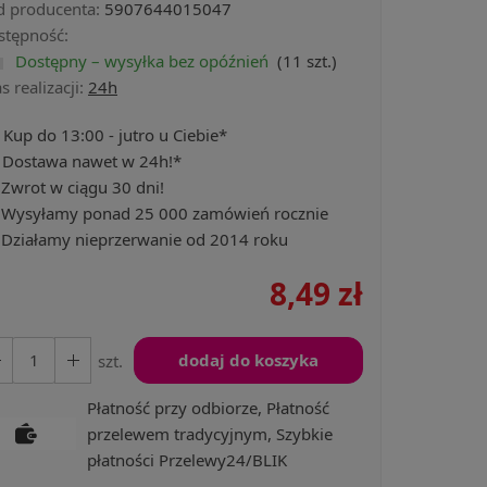
d producenta:
5907644015047
stępność:
Dostępny – wysyłka bez opóźnień
(
11
szt.)
s realizacji:
24h
Kup do 13:00 - jutro u Ciebie*
Dostawa nawet w 24h!*
Zwrot w ciągu 30 dni!
Wysyłamy ponad 25 000 zamówień rocznie
Działamy nieprzerwanie od 2014 roku
8,49 zł
dodaj do koszyka
szt.
Płatność przy odbiorze, Płatność
przelewem tradycyjnym, Szybkie
płatności Przelewy24/BLIK