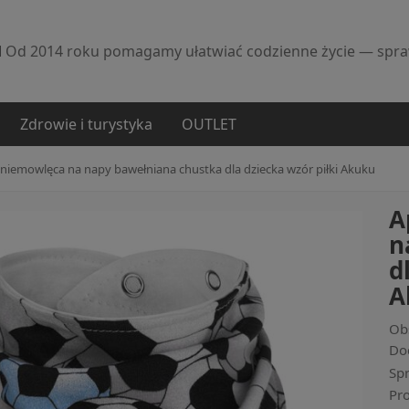
l
Od 2014 roku pomagamy ułatwiać codzienne życie — spraw
Zdrowie i turystyka
OUTLET
niemowlęca na napy bawełniana chustka dla dziecka wzór piłki Akuku
A
n
d
A
Ob
Dod
Sp
Pr