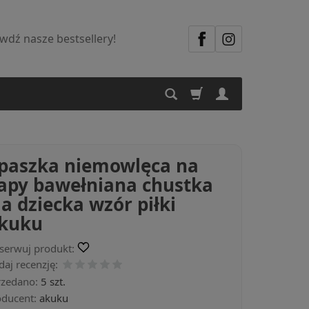
dź nasze bestsellery!
paszka niemowlęca na
apy bawełniana chustka
la dziecka wzór piłki
kuku
serwuj produkt:
aj recenzję:
rzedano:
5 szt.
oducent:
akuku