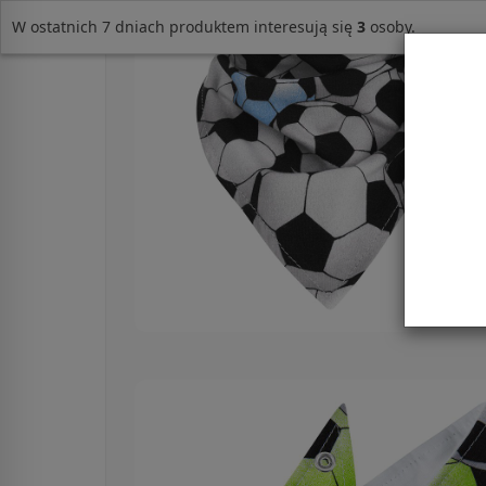
W ostatnich 7 dniach produktem interesują się
3
osoby.