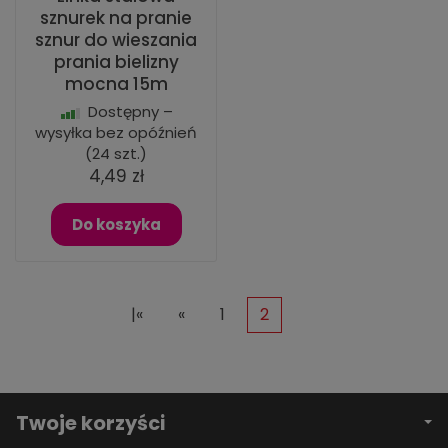
sznurek na pranie
sznur do wieszania
prania bielizny
mocna 15m
Dostępny –
wysyłka bez opóźnień
(24 szt.)
4,49 zł
Do koszyka
|«
«
1
2
Twoje korzyści