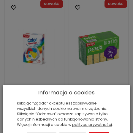
Informacja o cookies
Chusteczki
Gąbki kuchenne do
Klikając “Zgoda” akceptujesz zapisywanie
wyłapujące kolor
mycia naczyń
wszystkich danych cookie na twoim urządzeniu.
Kliknięcie “Odmowa” oznacza zapisywanie tylko
do prania
dwustronne
danych niezbędnych do funkcjonowania strony.
kolorowych tkanin
zmywaki XXL 5
Więcej informacji o cookie w
polityce prywatności
.
razem 15 sztuk
sztuk Paclan