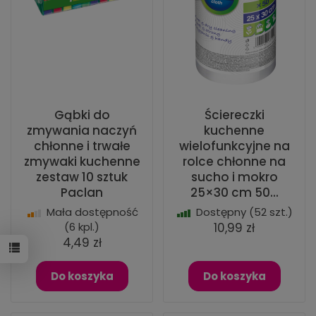
Gąbki do
Ściereczki
zmywania naczyń
kuchenne
chłonne i trwałe
wielofunkcyjne na
zmywaki kuchenne
rolce chłonne na
zestaw 10 sztuk
sucho i mokro
Paclan
25×30 cm 50...
Mała dostępność
Dostępny
(52 szt.)
(6 kpl.)
10,99 zł
4,49 zł
Do koszyka
Do koszyka