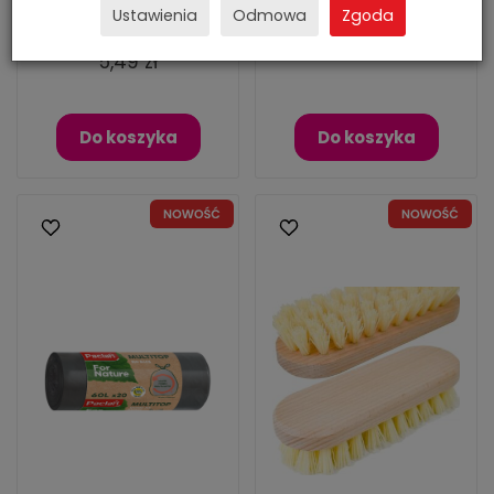
Paclan
Dostępny
(70 szt.)
Ustawienia
Odmowa
Zgoda
5,99 zł
Dostępny
(85 szt.)
5,49 zł
Do koszyka
Do koszyka